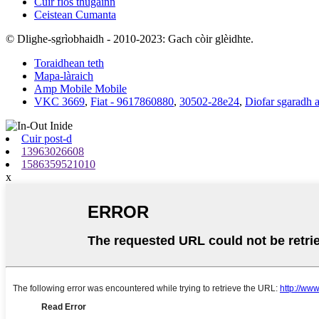
Cuir fios thugainn
Ceistean Cumanta
© Dlighe-sgrìobhaidh - 2010-2023: Gach còir glèidhte.
Toraidhean teth
Mapa-làraich
Amp Mobile Mobile
VKC 3669
,
Fiat - 9617860880
,
30502-28e24
,
Diofar sgaradh a
Cuir post-d
13963026608
1586359521010
x