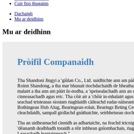
Cuir fios thugainn
Dachaigh
Mu ar deidhinn
Mu ar deidhinn
Pròifil Companaidh
Tha Shandoni Jingyi a 'giùlan Co., Ltd. suidhichte ann am pà
Roinn Shandong, a tha mar bhunait riochdachaidh de bheatha
malairt a tha ann am pàirt ùr-nodha, a 'speisealachadh ann a
cinneasachadh agus reic. Tha còir air a 'chòir in-mhalairt agus 
seachad teisteanas siostam riaghlaidh càileachd eadar-nàisean
Bothingean Hub Alug, Bearingean-rolair, Bearings Beting Gro
cleachdaidh, sampall giollachd gnàthaichte, seirbheisean ri
Tha an uidheamachd cinnidh as adhartaiche, na feachd teicnig
'dèanamh dealbhadh toraidh a rèir inbhean gnìomhachais, ria
Leasachadh leantainneach ".