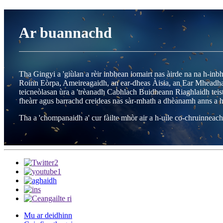
Ar buannachd
Tha Gingyi a 'giùlan a rèir inbhean iomairt nas àirde na na h-inb
Roinn Eòrpa, Ameireagaidh, an ear-dheas Àisia, an Ear Mheadhana
teicneòlasan ùra a 'trèanadh Cabhlach Buidheann Riaghlaidh teist
fheàrr agus barrachd creideas nas sàr-mhath a dhèanamh anns a h
Tha a 'chompanaidh a' cur fàilte mhòr air a h-uile co-chruinneac
Mu ar deidhinn