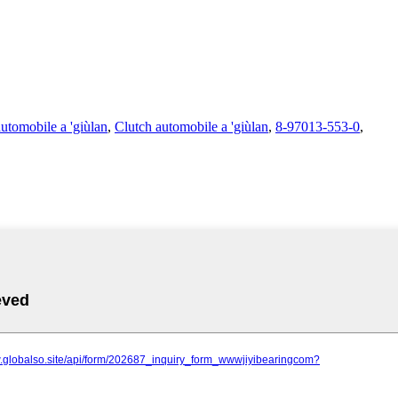
utomobile a 'giùlan
,
Clutch automobile a 'giùlan
,
8-97013-553-0
,