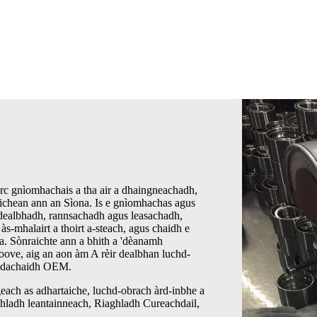
irc gnìomhachais a tha air a dhaingneachadh,
ichean ann an Sìona. Is e gnìomhachas agus
n dealbhadh, rannsachadh agus leasachadh,
às-mhalairt a thoirt a-steach, agus chaidh e
ta. Sònraichte ann a bhith a 'dèanamh
ove, aig an aon àm A rèir dealbhan luchd-
ochdachaidh OEM.
each as adhartaiche, luchd-obrach àrd-inbhe a
ghladh leantainneach, Riaghladh Cureachdail,