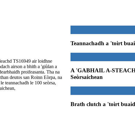
Teannachadh a 'toirt buai
leachd TS16949 air loidhne
ach airson a bhith a 'giùlan a
A 'GABHAIL A-STEAC
earbhaidh proifeasanta. Tha na
Seòrsaichean
athan deutos san Roinn Eòrpa, na
 le teannachadh le 100 seòrsa,
aichean,
Brath clutch a 'toirt buaid