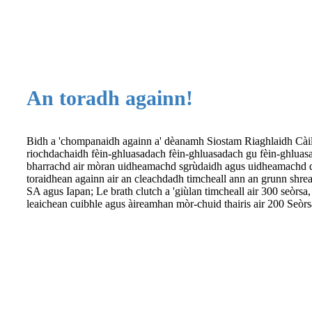
An toradh againn!
Bidh a 'chompanaidh againn a' dèanamh Siostam Riaghlaidh Cài
riochdachaidh fèin-ghluasadach fèin-ghluasadach gu fèin-ghluasad
bharrachd air mòran uidheamachd sgrùdaidh agus uidheamachd d
toraidhean againn air an cleachdadh timcheall ann an grunn shre
SA agus Iapan; Le brath clutch a 'giùlan timcheall air 300 seòrsa,
leaichean cuibhle agus àireamhan mòr-chuid thairis air 200 Seòrs