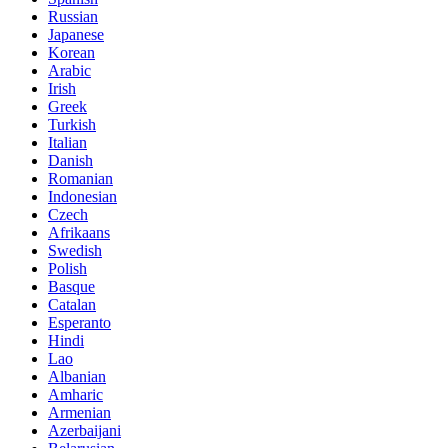
Russian
Japanese
Korean
Arabic
Irish
Greek
Turkish
Italian
Danish
Romanian
Indonesian
Czech
Afrikaans
Swedish
Polish
Basque
Catalan
Esperanto
Hindi
Lao
Albanian
Amharic
Armenian
Azerbaijani