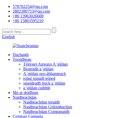
578702254@qq.com
2802380753@qq.com
+86 13963026608
+86 15863595210
English
Dachaigh
Toraidhean
Tèireger Airsores A 'giùlan
Bearradh a 'giùlan
A 'giùlan neo-àbhaisteach
rolair iomaill teiped
sgaoileadh truck a 'giùlan
a 'giùlan cuibhle
Mu ar deidhinn
Naidheachdan
Naidheachdan toraidh
Naidheachdan Gnìomhachais
Naidheachdan Companaidh
Ceistean Cumanta