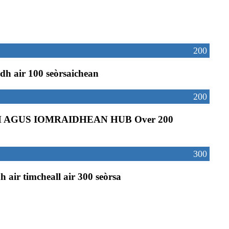
200
dh air 100 seòrsaichean
200
H AGUS IOMRAIDHEAN HUB Over 200
300
h air timcheall air 300 seòrsa