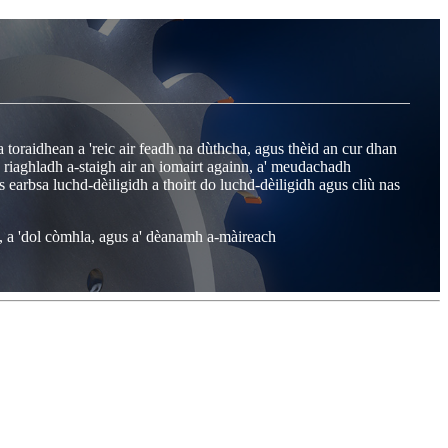
 toraidhean a 'reic air feadh na dùthcha, agus thèid an cur dhan
riaghladh a-staigh air an iomairt againn, a' meudachadh
arbsa luchd-dèiligidh a thoirt do luchd-dèiligidh agus cliù nas
h, a 'dol còmhla, agus a' dèanamh a-màireach