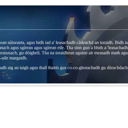
hean nàiseanta, agus bidh iad a' leasachadh càileachd an toraidh. Bidh na
ch agus sgìrean agus sgìrean eile. Tha sinn gun a bhith a 'leasachadh 
eanasach, gu dòigheil. Tha na toraidhean againn air measadh math agus e
-uile margaidh.
hadh aig an taigh agus thall thairis gus co-co-ghorachadh gu dùrachdac