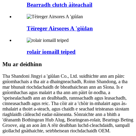
Bearradh clutch àiteachail
Tèireger Airsores A 'giùlan
rolair iomaill teiped
Mu ar deidhinn
Tha Shandoni Jingyi a 'giùlan Co., Ltd. suidhichte ann am pàirc
gnìomhachais a tha air a dhaingneachadh, Roinn Shandong, a tha
mar bhunait riochdachaidh de bheathaichean ann an Sìona. Is e
gnìomhachas agus malairt a tha ann am pàirt ùr-nodha, a
'speisealachadh ann an dealbhadh, rannsachadh agus leasachadh,
cinneasachadh agus reic. Tha còir air a 'chòir in-mhalairt agus às-
mhalairt a thoirt a-steach, agus chaidh e seachad teisteanas siostam
riaghlaidh càileachd eadar-nàiseanta. Sònraichte ann a bhith a
'dèanamh Bothingean Hub Alug, Bearingean-rolair, Bearings Beting
Groove, aig an aon àm A rèir dealbhan luchd-cleachdaidh, sampall
giollachd gnàthaichte, seirbheisean riochdachaidh OEM.