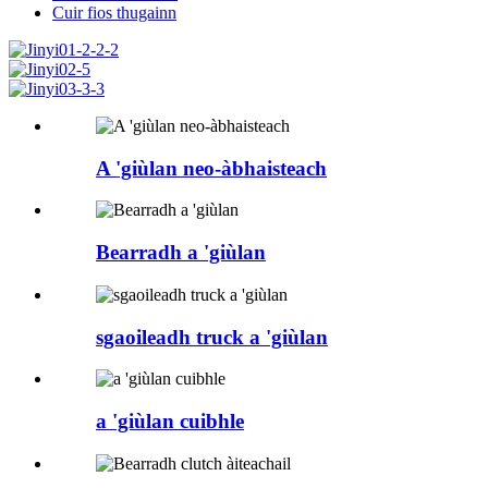
Cuir fios thugainn
A 'giùlan neo-àbhaisteach
Bearradh a 'giùlan
sgaoileadh truck a 'giùlan
a 'giùlan cuibhle