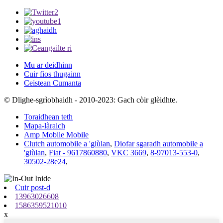
Mu ar deidhinn
Cuir fios thugainn
Ceistean Cumanta
© Dlighe-sgrìobhaidh - 2010-2023: Gach còir glèidhte.
Toraidhean teth
Mapa-làraich
Amp Mobile Mobile
Clutch automobile a 'giùlan
,
Diofar sgaradh automobile a
'giùlan
,
Fiat - 9617860880
,
VKC 3669
,
8-97013-553-0
,
30502-28e24
,
Cuir post-d
13963026608
1586359521010
x