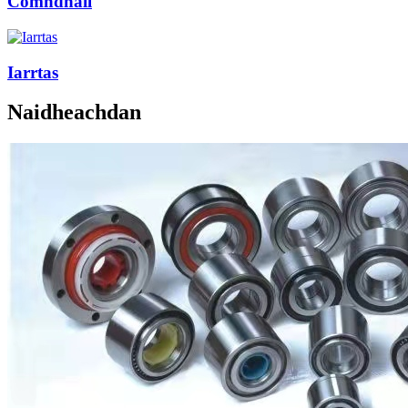
Còmhdhail
Iarrtas
Naidheachdan