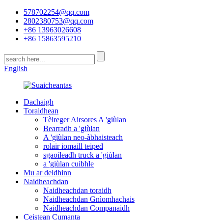
578702254@qq.com
2802380753@qq.com
+86 13963026608
+86 15863595210
English
Dachaigh
Toraidhean
Tèireger Airsores A 'giùlan
Bearradh a 'giùlan
A 'giùlan neo-àbhaisteach
rolair iomaill teiped
sgaoileadh truck a 'giùlan
a 'giùlan cuibhle
Mu ar deidhinn
Naidheachdan
Naidheachdan toraidh
Naidheachdan Gnìomhachais
Naidheachdan Companaidh
Ceistean Cumanta