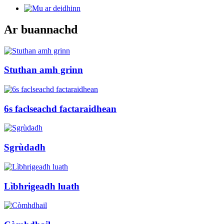
Ar buannachd
Stuthan amh grinn
6s faclseachd factaraidhean
Sgrùdadh
Lìbhrigeadh luath