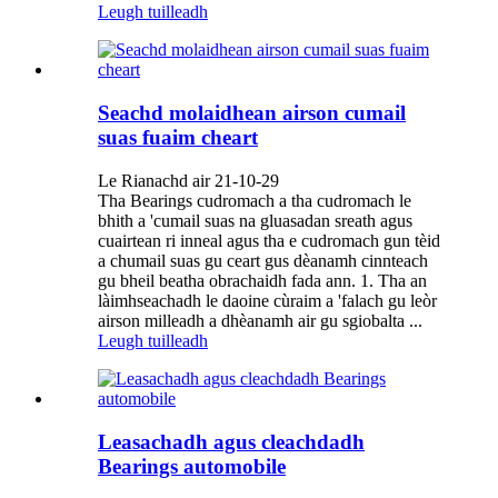
Leugh tuilleadh
Seachd molaidhean airson cumail
suas fuaim cheart
Le Rianachd air 21-10-29
Tha Bearings cudromach a tha cudromach le
bhith a 'cumail suas na gluasadan sreath agus
cuairtean ri inneal agus tha e cudromach gun tèid
a chumail suas gu ceart gus dèanamh cinnteach
gu bheil beatha obrachaidh fada ann. 1. Tha an
làimhseachadh le daoine cùraim a 'falach gu leòr
airson milleadh a dhèanamh air gu sgiobalta ...
Leugh tuilleadh
Leasachadh agus cleachdadh
Bearings automobile