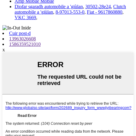
Amp Mobile Mobile
Diofar sgaradh automobile a 'giùlan
,
30502-28e24
,
Clutch
automobile a 'giùlan
,
8-97013-553-0
,
Fiat - 9617860880
,
VKC 3669
,
Cuir post-d
13963026608
1586359521010
x