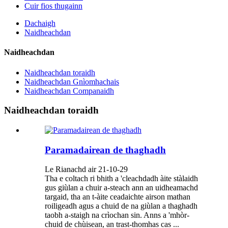
Cuir fios thugainn
Dachaigh
Naidheachdan
Naidheachdan
Naidheachdan toraidh
Naidheachdan Gnìomhachais
Naidheachdan Companaidh
Naidheachdan toraidh
Paramadairean de thaghadh
Le Rianachd air 21-10-29
Tha e coltach ri bhith a 'cleachdadh àite stàlaidh
gus giùlan a chuir a-steach ann an uidheamachd
targaid, tha an t-àite ceadaichte airson mathan
roiligeadh agus a chuid de na giùlan a thaghadh
taobh a-staigh na crìochan sin. Anns a 'mhòr-
chuid de chùisean, an trast-thomhas cas ...