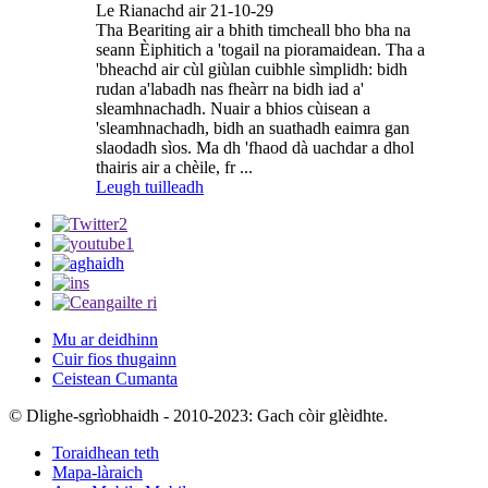
Le Rianachd air 21-10-29
Tha Beariting air a bhith timcheall bho bha na
seann Èiphitich a 'togail na pioramaidean. Tha a
'bheachd air cùl giùlan cuibhle sìmplidh: bidh
rudan a'labadh nas fheàrr na bidh iad a'
sleamhnachadh. Nuair a bhios cùisean a
'sleamhnachadh, bidh an suathadh eaimra gan
slaodadh sìos. Ma dh 'fhaod dà uachdar a dhol
thairis air a chèile, fr ...
Leugh tuilleadh
Mu ar deidhinn
Cuir fios thugainn
Ceistean Cumanta
© Dlighe-sgrìobhaidh - 2010-2023: Gach còir glèidhte.
Toraidhean teth
Mapa-làraich