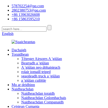
578702254@qq.com
2802380753@qq.com
+86 13963026608
+86 15863595210
English
Dachaigh
Toraidhean
Tèireger Airsores A 'giùlan
Bearradh a 'giùlan
A 'giùlan neo-àbhaisteach
rolair iomaill teiped
sgaoileadh truck a 'giùlan
a 'giùlan cuibhle
Mu ar deidhinn
Naidheachdan
Naidheachdan toraidh
Naidheachdan Gnìomhachais
Naidheachdan Companaidh
Ceistean Cumanta