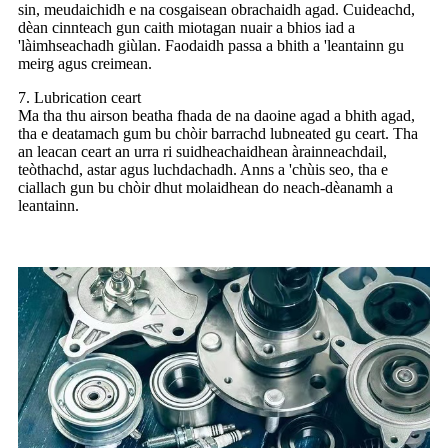
sin, meudaichidh e na cosgaisean obrachaidh agad. Cuideachd,
dèan cinnteach gun caith miotagan nuair a bhios iad a
'làimhseachadh giùlan. Faodaidh passa a bhith a 'leantainn gu
meirg agus creimean.
7. Lubrication ceart
Ma tha thu airson beatha fhada de na daoine agad a bhith agad,
tha e deatamach gum bu chòir barrachd lubneated gu ceart. Tha
an leacan ceart an urra ri suidheachaidhean àrainneachdail,
teòthachd, astar agus luchdachadh. Anns a 'chùis seo, tha e
ciallach gun bu chòir dhut molaidhean do neach-dèanamh a
leantainn.