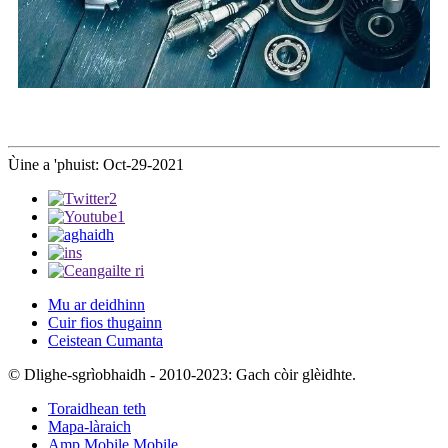
Ùine a 'phuist: Oct-29-2021
Mu ar deidhinn
Cuir fios thugainn
Ceistean Cumanta
© Dlighe-sgrìobhaidh - 2010-2023: Gach còir glèidhte.
Toraidhean teth
Mapa-làraich
Amp Mobile Mobile