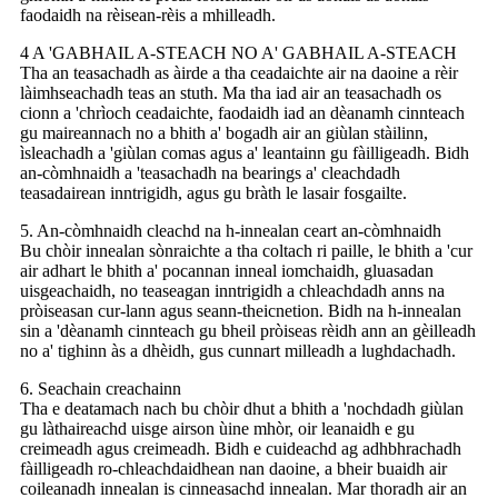
faodaidh na rèisean-rèis a mhilleadh.
4 A 'GABHAIL A-STEACH NO A' GABHAIL A-STEACH
Tha an teasachadh as àirde a tha ceadaichte air na daoine a rèir
làimhseachadh teas an stuth. Ma tha iad air an teasachadh os
cionn a 'chrìoch ceadaichte, faodaidh iad an dèanamh cinnteach
gu maireannach no a bhith a' bogadh air an giùlan stàilinn,
ìsleachadh a 'giùlan comas agus a' leantainn gu fàilligeadh. Bidh
an-còmhnaidh a 'teasachadh na bearings a' cleachdadh
teasadairean inntrigidh, agus gu bràth le lasair fosgailte.
5. An-còmhnaidh cleachd na h-innealan ceart an-còmhnaidh
Bu chòir innealan sònraichte a tha coltach ri paille, le bhith a 'cur
air adhart le bhith a' pocannan inneal iomchaidh, gluasadan
uisgeachaidh, no teaseagan inntrigidh a chleachdadh anns na
pròiseasan cur-lann agus seann-theicnetion. Bidh na h-innealan
sin a 'dèanamh cinnteach gu bheil pròiseas rèidh ann an gèilleadh
no a' tighinn às a dhèidh, gus cunnart milleadh a lughdachadh.
6. Seachain creachainn
Tha e deatamach nach bu chòir dhut a bhith a 'nochdadh giùlan
gu làthaireachd uisge airson ùine mhòr, oir leanaidh e gu
creimeadh agus creimeadh. Bidh e cuideachd ag adhbhrachadh
fàilligeadh ro-chleachdaidhean nan daoine, a bheir buaidh air
coileanadh innealan is cinneasachd innealan. Mar thoradh air an