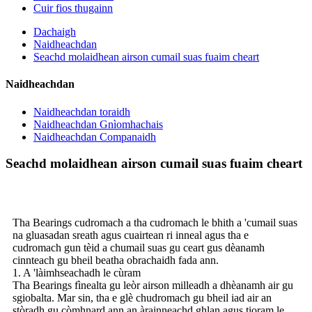
Cuir fios thugainn
Dachaigh
Naidheachdan
Seachd molaidhean airson cumail suas fuaim cheart
Naidheachdan
Naidheachdan toraidh
Naidheachdan Gnìomhachais
Naidheachdan Companaidh
Seachd molaidhean airson cumail suas fuaim cheart
Tha Bearings cudromach a tha cudromach le bhith a 'cumail suas
na gluasadan sreath agus cuairtean ri inneal agus tha e
cudromach gun tèid a chumail suas gu ceart gus dèanamh
cinnteach gu bheil beatha obrachaidh fada ann.
1. A 'làimhseachadh le cùram
Tha Bearings fìnealta gu leòr airson milleadh a dhèanamh air gu
sgiobalta. Mar sin, tha e glè chudromach gu bheil iad air an
stòradh gu còmhnard ann an àrainneachd ghlan agus tioram le