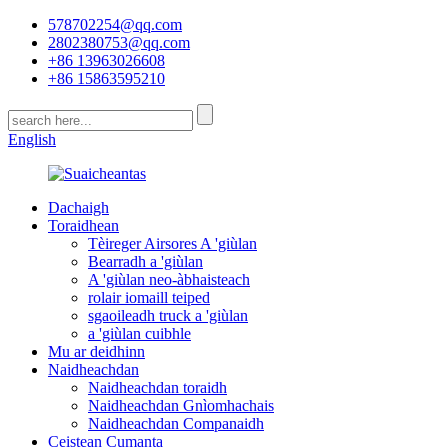
578702254@qq.com
2802380753@qq.com
+86 13963026608
+86 15863595210
English
Dachaigh
Toraidhean
Tèireger Airsores A 'giùlan
Bearradh a 'giùlan
A 'giùlan neo-àbhaisteach
rolair iomaill teiped
sgaoileadh truck a 'giùlan
a 'giùlan cuibhle
Mu ar deidhinn
Naidheachdan
Naidheachdan toraidh
Naidheachdan Gnìomhachais
Naidheachdan Companaidh
Ceistean Cumanta