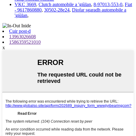
VKC 3669
,
Clutch automobile a 'giùlan
,
8-97013-553-0
,
Fiat
- 9617860880
,
30502-28e24
,
Diofar sgaradh automobile a
'giùlan
,
Cuir post-d
13963026608
1586359521010
x