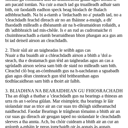
am pacaid iomlan. Na cuir a-mach iad gu truailleadh adhair sam
bith, oir faodaidh eadhon speck beag bìodach de fhalach
adhbhrachadh. Na bi a-riamh a 'òrdachadh no a' putadh iad, no a
'cleachdadh feachd dìreach air no an fhàinne a-muigh, a dh'
fhaodadh milleadh a dhèanamh air na h-eileamaidean rollaidh, a
dh 'adhbhraich iad mis-chèile. Is e an rud as cudromaiche ri
chuimhneachadh a-riamh bearraidhean bhon phasgan aca gus am
bi iad deiseil airson an cleachdadh.
2. Thoir sùil air an taigheadas le seilbh agus cas
Nuair a tha buaidh air a chleachdadh airson a bhith a 'dol a-
steach, tha e deatamach gun tèid an taigheadas agus an cas a
sgrùdadh airson seòrsa sam bith de staid no milleadh sam bith.
Cleachd clò bog an-còmhnaidh gus na h-uachdaran a sguabadh
glan agus dèan cinnteach gun tèid britheamhan agus
tiodhlacaidhean sam bith a thoirt air falbh.
3. BLIADHNA NA BEARAIDHEAN GU FHIOSRACHADH
Tha an dòigh a thathar a 'cleachdadh gus na bearings a thineas an
urra ris an t-seòrsa giùlan. Mar eisimpleir, tha bearings le làir
siolandair mar as trice air an cur suas tro dhòigh uidheamachd
naidheachd. Faodar Bearings le tràighean tòmainn a bhith air an
cur suas gu dìreach air geugan taped no siolandair le cleachdadh
sleeves a tha annta. Ach, bu chòir cuideam a bhith air an cur an
gnìomh a-mhàin le preas iomchaidh oir às aonais às aonais