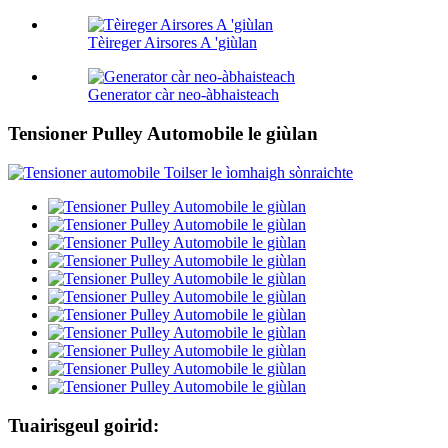
Tèireger Airsores A 'giùlan
Generator càr neo-àbhaisteach
Tensioner Pulley Automobile le giùlan
Tuairisgeul goirid: