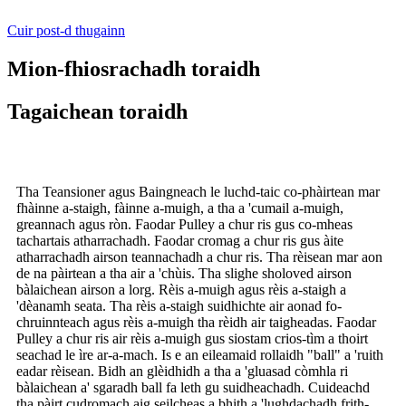
Cuir post-d thugainn
Mion-fhiosrachadh toraidh
Tagaichean toraidh
Tha Teansioner agus Baingneach le luchd-taic co-phàirtean mar
fhàinne a-staigh, fàinne a-muigh, a tha a 'cumail a-muigh,
greannach agus ròn. Faodar Pulley a chur ris gus co-mheas
tachartais atharrachadh. Faodar cromag a chur ris gus àite
atharrachadh airson teannachadh a chur ris. Tha rèisean mar aon
de na pàirtean a tha air a 'chùis. Tha slighe sholoved airson
bàlaichean airson a lorg. Rèis a-muigh agus rèis a-staigh a
'dèanamh seata. Tha rèis a-staigh suidhichte air aonad fo-
chruinnteach agus rèis a-muigh tha rèidh air taigheadas. Faodar
Pulley a chur ris air rèis a-muigh gus siostam crios-tìm a thoirt
seachad le ìre ar-a-mach. Is e an eileamaid rollaidh "ball" a 'ruith
eadar rèisean. Bidh an glèidhidh a tha a 'gluasad còmhla ri
bàlaichean a' sgaradh ball fa leth gu suidheachadh. Cuideachd
tha pàirt cudromach aig seilcheas a bhith a 'lughdachadh frith-