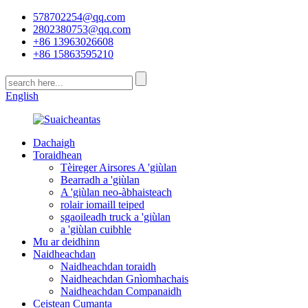
578702254@qq.com
2802380753@qq.com
+86 13963026608
+86 15863595210
English
Dachaigh
Toraidhean
Tèireger Airsores A 'giùlan
Bearradh a 'giùlan
A 'giùlan neo-àbhaisteach
rolair iomaill teiped
sgaoileadh truck a 'giùlan
a 'giùlan cuibhle
Mu ar deidhinn
Naidheachdan
Naidheachdan toraidh
Naidheachdan Gnìomhachais
Naidheachdan Companaidh
Ceistean Cumanta