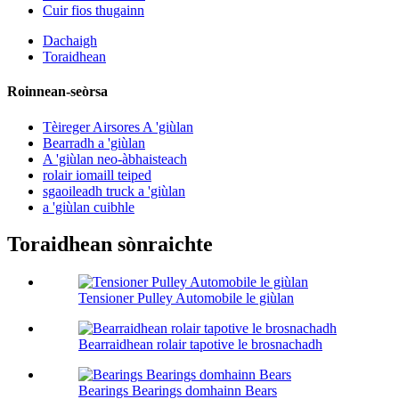
Cuir fios thugainn
Dachaigh
Toraidhean
Roinnean-seòrsa
Tèireger Airsores A 'giùlan
Bearradh a 'giùlan
A 'giùlan neo-àbhaisteach
rolair iomaill teiped
sgaoileadh truck a 'giùlan
a 'giùlan cuibhle
Toraidhean sònraichte
Tensioner Pulley Automobile le giùlan
Bearraidhean rolair tapotive le brosnachadh
Bearings Bearings domhainn Bears