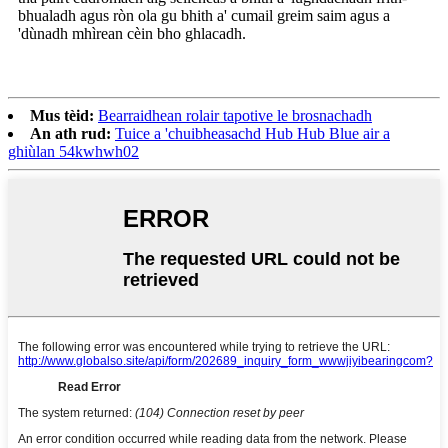
bhualadh agus ròn ola gu bhith a' cumail greim saim agus a
'dùnadh mhìrean cèin bho ghlacadh.
Mus tèid:
Bearraidhean rolair tapotive le brosnachadh
An ath rud:
Tuice a 'chuibheasachd Hub Hub Blue air a
ghiùlan 54kwhwh02