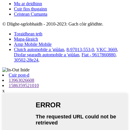
Mu ar deidhinn
Cuir fios thugainn
Ceistean Cumanta
© Dlighe-sgrìobhaidh - 2010-2023: Gach còir glèidhte.
Toraidhean teth
Mapa-làraich
Amp Mobile Mobile
Clutch automobile a 'giùlan
,
8-97013-553-0
,
VKC 3669
,
Diofar sgaradh automobile a 'giùlan
,
Fiat - 9617860880
,
30502-28e24
,
Cuir post-d
13963026608
1586359521010
x