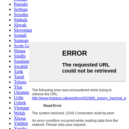
Punjabi
Serbian
Sesotho
Sinhala
Slovak
Slovenian
Somali
Samoan
Scots Gaelic
Shona
Sindhi
Sundanese
Swahili
Tajik
Tamil
Telugu
Thai
Ukrainian
Urdu
Uzbek
Vietnamese
Welsh
Xhosa
Yiddish
Yoruba