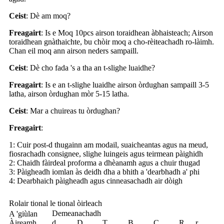
Ceist
: Dè am moq?
Freagairt
: Is e Moq 10pcs airson toraidhean àbhaisteach; Airson
toraidhean gnàthaichte, bu chòir moq a cho-rèiteachadh ro-làimh.
Chan eil moq ann airson neders sampaill.
Ceist
: Dè cho fada 's a tha an t-slighe luaidhe?
Freagairt
: Is e an t-slighe luaidhe airson òrdughan sampaill 3-5
latha, airson òrdughan mòr 5-15 latha.
Ceist
: Mar a chuireas tu òrdughan?
Freagairt
:
1: Cuir post-d thugainn am modail, suaicheantas agus na meud,
fiosrachadh consignee, slighe luingeis agus teirmean pàighidh
2: Chaidh fàirdeal proforma a dhèanamh agus a chuir thugad
3: Pàigheadh ​​iomlan às deidh dha a bhith a 'dearbhadh a' phi
4: Dearbhaich pàigheadh ​​agus cinneasachadh air dòigh
Rolair tional le tional òirleach
Demeanachadh
A 'giùlan
Àireamh
d
D
T
B
C
R
r