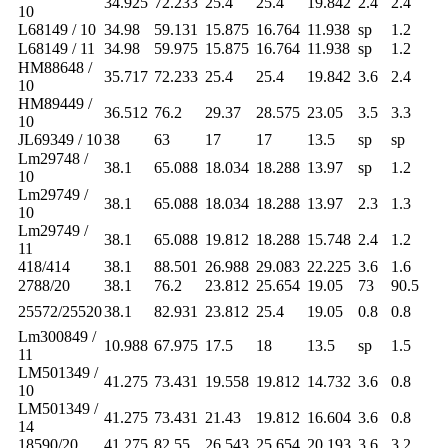
34.925
72.233
25.4
25.4
19.842
2.4
2.4
10
L68149 / 10
34.98
59.131
15.875
16.764
11.938
sp
1.2
L68149 / 11
34.98
59.975
15.875
16.764
11.938
sp
1.2
HM88648 /
35.717
72.233
25.4
25.4
19.842
3.6
2.4
10
HM89449 /
36.512
76.2
29.37
28.575
23.05
3.5
3.3
10
JL69349 / 10
38
63
17
17
13.5
sp
sp
Lm29748 /
38.1
65.088
18.034
18.288
13.97
sp
1.2
10
Lm29749 /
38.1
65.088
18.034
18.288
13.97
2.3
1.3
10
Lm29749 /
38.1
65.088
19.812
18.288
15.748
2.4
1.2
11
418/414
38.1
88.501
26.988
29.083
22.225
3.6
1.6
2788/20
38.1
76.2
23.812
25.654
19.05
73
90.5
25572/25520
38.1
82.931
23.812
25.4
19.05
0.8
0.8
Lm300849 /
10.988
67.975
17.5
18
13.5
sp
1.5
11
LM501349 /
41.275
73.431
19.558
19.812
14.732
3.6
0.8
10
LM501349 /
41.275
73.431
21.43
19.812
16.604
3.6
0.8
14
18590/20
41.275
82.55
26.543
25.654
20.193
3.6
3.2