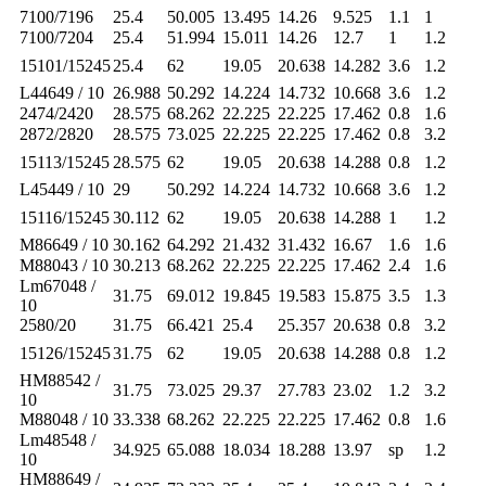
7100/7196
25.4
50.005
13.495
14.26
9.525
1.1
1
7100/7204
25.4
51.994
15.011
14.26
12.7
1
1.2
15101/15245
25.4
62
19.05
20.638
14.282
3.6
1.2
L44649 / 10
26.988
50.292
14.224
14.732
10.668
3.6
1.2
2474/2420
28.575
68.262
22.225
22.225
17.462
0.8
1.6
2872/2820
28.575
73.025
22.225
22.225
17.462
0.8
3.2
15113/15245
28.575
62
19.05
20.638
14.288
0.8
1.2
L45449 / 10
29
50.292
14.224
14.732
10.668
3.6
1.2
15116/15245
30.112
62
19.05
20.638
14.288
1
1.2
M86649 / 10
30.162
64.292
21.432
31.432
16.67
1.6
1.6
M88043 / 10
30.213
68.262
22.225
22.225
17.462
2.4
1.6
Lm67048 /
31.75
69.012
19.845
19.583
15.875
3.5
1.3
10
2580/20
31.75
66.421
25.4
25.357
20.638
0.8
3.2
15126/15245
31.75
62
19.05
20.638
14.288
0.8
1.2
HM88542 /
31.75
73.025
29.37
27.783
23.02
1.2
3.2
10
M88048 / 10
33.338
68.262
22.225
22.225
17.462
0.8
1.6
Lm48548 /
34.925
65.088
18.034
18.288
13.97
sp
1.2
10
HM88649 /