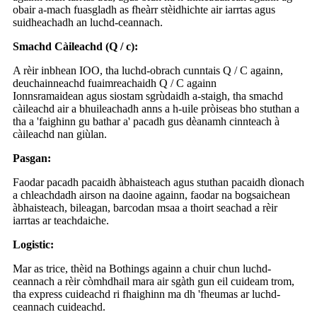
obair a-mach fuasgladh as fheàrr stèidhichte air iarrtas agus
suidheachadh an luchd-ceannach.
Smachd Càileachd (Q / c):
A rèir inbhean IOO, tha luchd-obrach cunntais Q / C againn,
deuchainneachd fuaimreachaidh Q / C againn
Ionnsramaidean agus siostam sgrùdaidh a-staigh, tha smachd
càileachd air a bhuileachadh anns a h-uile pròiseas bho stuthan a
tha a 'faighinn gu bathar a' pacadh gus dèanamh cinnteach à
càileachd nan giùlan.
Pasgan:
Faodar pacadh pacaidh àbhaisteach agus stuthan pacaidh dìonach
a chleachdadh airson na daoine againn, faodar na bogsaichean
àbhaisteach, bileagan, barcodan msaa a thoirt seachad a rèir
iarrtas ar teachdaiche.
Logistic:
Mar as trice, thèid na Bothings againn a chuir chun luchd-
ceannach a rèir còmhdhail mara air sgàth gun eil cuideam trom,
tha express cuideachd ri fhaighinn ma dh 'fheumas ar luchd-
ceannach cuideachd.