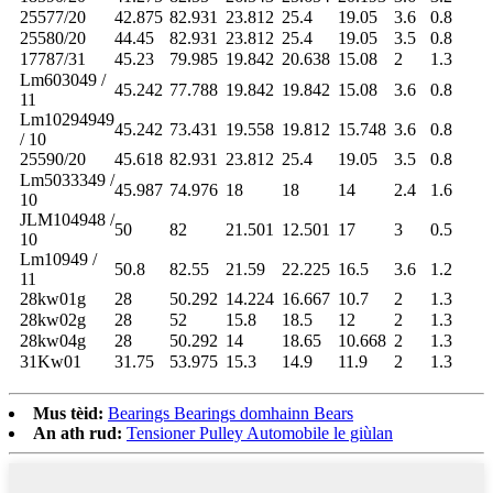
25577/20
42.875
82.931
23.812
25.4
19.05
3.6
0.8
25580/20
44.45
82.931
23.812
25.4
19.05
3.5
0.8
17787/31
45.23
79.985
19.842
20.638
15.08
2
1.3
Lm603049 /
45.242
77.788
19.842
19.842
15.08
3.6
0.8
11
Lm10294949
45.242
73.431
19.558
19.812
15.748
3.6
0.8
/ 10
25590/20
45.618
82.931
23.812
25.4
19.05
3.5
0.8
Lm5033349 /
45.987
74.976
18
18
14
2.4
1.6
10
JLM104948 /
50
82
21.501
12.501
17
3
0.5
10
Lm10949 /
50.8
82.55
21.59
22.225
16.5
3.6
1.2
11
28kw01g
28
50.292
14.224
16.667
10.7
2
1.3
28kw02g
28
52
15.8
18.5
12
2
1.3
28kw04g
28
50.292
14
18.65
10.668
2
1.3
31Kw01
31.75
53.975
15.3
14.9
11.9
2
1.3
Mus tèid:
Bearings Bearings domhainn Bears
An ath rud:
Tensioner Pulley Automobile le giùlan