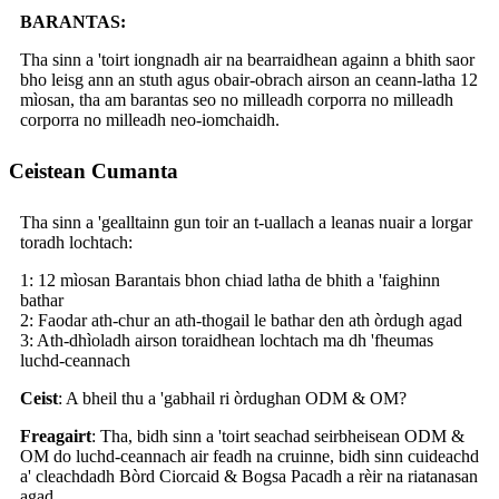
BARANTAS:
Tha sinn a 'toirt iongnadh air na bearraidhean againn a bhith saor
bho leisg ann an stuth agus obair-obrach airson an ceann-latha 12
mìosan, tha am barantas seo no milleadh corporra no milleadh
corporra no milleadh neo-iomchaidh.
Ceistean Cumanta
Tha sinn a 'gealltainn gun toir an t-uallach a leanas nuair a lorgar
toradh lochtach:
1: 12 mìosan Barantais bhon chiad latha de bhith a 'faighinn
bathar
2: Faodar ath-chur an ath-thogail le bathar den ath òrdugh agad
3: Ath-dhìoladh airson toraidhean lochtach ma dh 'fheumas
luchd-ceannach
Ceist
: A bheil thu a 'gabhail ri òrdughan ODM & OM?
Freagairt
: Tha, bidh sinn a 'toirt seachad seirbheisean ODM &
OM do luchd-ceannach air feadh na cruinne, bidh sinn cuideachd
a' cleachdadh Bòrd Ciorcaid & Bogsa Pacadh a rèir na riatanasan
agad.