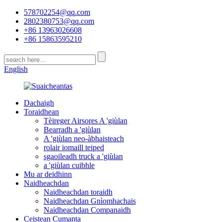
578702254@qq.com
2802380753@qq.com
+86 13963026608
+86 15863595210
English
Dachaigh
Toraidhean
Tèireger Airsores A 'giùlan
Bearradh a 'giùlan
A 'giùlan neo-àbhaisteach
rolair iomaill teiped
sgaoileadh truck a 'giùlan
a 'giùlan cuibhle
Mu ar deidhinn
Naidheachdan
Naidheachdan toraidh
Naidheachdan Gnìomhachais
Naidheachdan Companaidh
Ceistean Cumanta