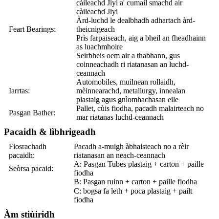
càileachd Jiyi a' cumail smachd air
càileachd Jiyi
Àrd-luchd le dealbhadh adhartach àrd-
Feart Bearings:
theicnigeach
Prìs farpaiseach, aig a bheil an fheadhainn
as luachmhoire
Seirbheis oem air a thabhann, gus
coinneachadh ri riatanasan an luchd-
ceannach
Automobiles, muilnean rollaidh,
Iarrtas:
mèinnearachd, metallurgy, innealan
plastaig agus gnìomhachasan eile
Pallet, cùis fiodha, pacadh malairteach no
Pasgan Bather:
mar riatanas luchd-ceannach
Pacaidh & lìbhrigeadh
Fiosrachadh
Pacadh a-muigh àbhaisteach no a rèir
pacaidh:
riatanasan an neach-ceannach
A: Pasgan Tubes plastaig + carton + paille
Seòrsa pacaid:
fiodha
B: Pasgan ruinn + carton + paille fiodha
C: bogsa fa leth + poca plastaig + pailt
fiodha
Àm stiùiridh