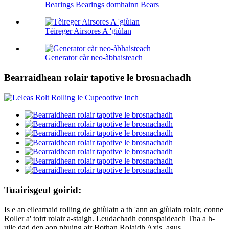
Bearings Bearings domhainn Bears
Tèireger Airsores A 'giùlan
Generator càr neo-àbhaisteach
Bearraidhean rolair tapotive le brosnachadh
Tuairisgeul goirid:
Is e an eileamaid rolling de ghiùlain a th 'ann an giùlain rolair, conne
Roller a' toirt rolair a-staigh. Leudachadh connspaideach Tha a h-
uile dad den aon phuing air Bothan Rolaidh Axis, agus