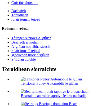
Cuir fios thugainn
Dachaigh
Toraidhean
rolair iomaill teiped
Roinnean-seòrsa
Tèireger Airsores A 'giùlan
Bearradh a 'giùlan
A 'giùlan neo-àbhaisteach
rolair iomaill teiped
sgaoileadh truck a 'giùlan
a 'giùlan cuibhle
Toraidhean sònraichte
Tensioner Pulley Automobile le giùlan
Bearraidhean rolair tapotive le brosnachadh