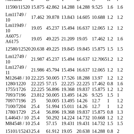
11590/11520
15.875
42.862
14.288
14.288
9.525
1.6
1.6
Lm11749 /
17.462
39.878
13.843
14.605
10.688
1.2
1.2
10
Lm11949 /
19.05
45.237
15.494
16.637
12.065
1.2
1.2
10
A6075 /
19.05
49.225
21.209
19.05
17.462
1.2
1.6
A6175
12580/12520
20.638
49.225
19.845
19.845
15.875
1.5
1.5
Lm12749 /
21.987
45.237
15.494
16.637
12.?065
1.2
1.2
10
Lm12749 /
21.986
45.794
15.494
16.637
12.065
1.2
1.2
11
M12648 / 10
22.225
50.005
17.526
18.288
13.97
1.2
1.2
1280/1220
22.225
57.15
22.225
22.225
17.462
0.8
1.6
1755/1726
22.225
56.896
19.368
19.837
15.875
1.2
1.2
7093/7196
23.812
50.005
13.495
14.26
9.525
1.5
1
7097/7196
25
50.005
13.495
14.26
12.7
1
1.2
7100/7204
25.4
51.994
15.011
14.26
12.7
1
1.2
1780/1729
25.4
56.896
19.368
19.837
15.875
0.8
1.3
L44643 / 10
25.4
50.292
14.224
14.732
10.668
1.2
1.2
M84548 / 10
25.4
57.15
19.431
19.431
14.732
1.5
1.5
15101/15243
25.4
61.912
19.05
20.638
14.288
0.8
2