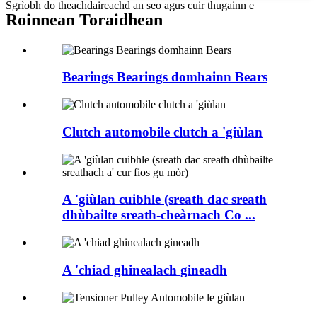
Sgrìobh do theachdaireachd an seo agus cuir thugainn e
Roinnean Toraidhean
Bearings Bearings domhainn Bears
Clutch automobile clutch a 'giùlan
A 'giùlan cuibhle (sreath dac sreath
dhùbailte sreath-cheàrnach Co ...
A 'chiad ghinealach gineadh