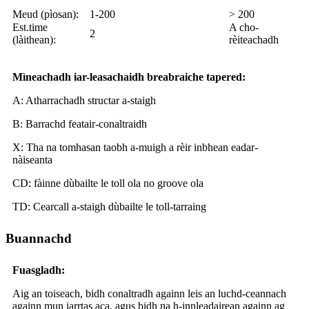
Meud (pìosan):
1-200
> 200
Est.time
A cho-
2
(làithean):
rèiteachadh
Mìneachadh iar-leasachaidh breabraiche tapered:
A: Atharrachadh structar a-staigh
B: Barrachd featair-conaltraidh
X: Tha na tomhasan taobh a-muigh a rèir inbhean eadar-
nàiseanta
CD: fàinne dùbailte le toll ola no groove ola
TD: Cearcall a-staigh dùbailte le toll-tarraing
Buannachd
Fuasgladh:
Aig an toiseach, bidh conaltradh againn leis an luchd-ceannach
againn mun iarrtas aca, agus bidh na h-innleadairean againn ag