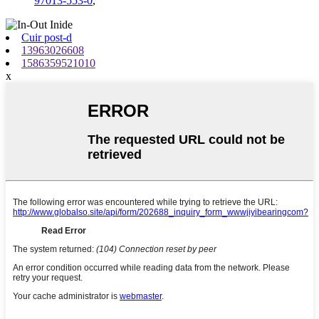
97013-553-0
,
Cuir post-d
13963026608
1586359521010
x