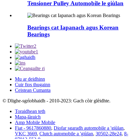
Tensioner Pulley Automobile le giùlan
Bearings cat Iapanach agus Korean
Bearings
Mu ar deidhinn
Cuir fios thugainn
Ceistean Cumanta
© Dlighe-sgrìobhaidh - 2010-2023: Gach còir glèidhte.
Toraidhean teth
Mapa-làraich
Amp Mobile Mobile
Fiat - 9617860880
,
Diofar sgaradh automobile a 'giùlan
,
VKC 3669
,
Clutch automobile a 'giùlan
,
30502-28e24
,
8-